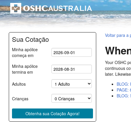
Voltar para a p
Sua Cotação
When
Minha apólice
começa em
Your OSHC poli
Minha apólice
continuous cov
termina em
later. Likewis
BLOG: 
Adultos
PAGE: 8
BLOG: S
Crianças