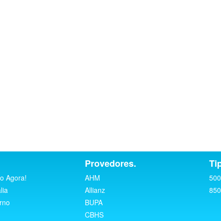
Provedores.
Ti
o Agora!
AHM
500
lia
Allianz
850
rno
BUPA
CBHS