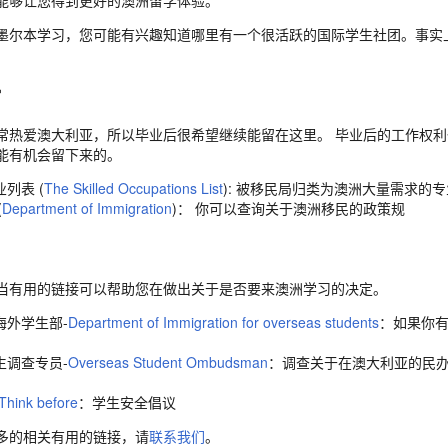
能够让您得到更好的澳洲留学体验。
墨尔本学习，您可能有兴趣知道哪里有一个很活跃的国际学生社团。事实
后
常热爱澳大利亚，所以毕业后很希望继续能留在这里。 毕业后的工作权
能有机会留下来的。
列表 (
The Skilled Occupations List
): 被移民局归类为澳洲大量需求的
(
Department of Immigration
)： 你可以查询关于澳洲移民的政策规
当有用的链接可以帮助您在做出关于是否要来澳洲学习的决定。
海外学生部-
Department of Immigration for overseas students
：如果你
生调查专员-
Overseas Student Ombudsman
：调查关于在澳大利亚的民
Think before
：学生安全倡议
多的相关有用的链接，请
联系我们
。