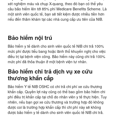
xét nghiệm máu và chụp X-quang, theo đó bạn có thể yêu
cầu bảo hiểm lên tới 85% phí Medicare Benefits Scheme. Là
một sinh viên quốc tế, bạn sẽ tiết kiệm được nhiều tiền hơn
nếu đến thăm khám tại các nhà cung cấp ưu tiên của NIB.
Bảo hiểm nội trú
Bảo hiểm y tế dành cho sinh viên quốc tế NIB chi trả 100%
mức phí được tiểu bang hoặc lãnh thổ khuyến nghị cho việc
điều trị tại bệnh viện công. Bảo hiểm này cũng chi trả 100%
mức phí đã thỏa thuận ở một bệnh viện tư nhân.
Bảo hiểm chi trả dịch vụ xe cứu
thương khẩn cấp
Bảo hiểm Y tế NIB OSHC có chi trả chi phí xe cứu thương
khẩn cấp. Quyền lợi này cũng có thể bao gồm bảo hiểm chi
phí điều trị khẩn cấp tại chỗ do nhân viên y tế thực hiện. Tuy
nhiên, nếu bạn gọi xe cứu thương và trường hợp đó không
được coi là trường hợp khẩn cấp thì chi phí này sẽ không
được bảo hiểm y tế dành cho sinh viên quốc tế NIB chi trả.