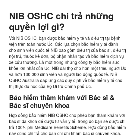
NIB OSHC chi trả những
quyền lợi gì?
Với NIB OSHC, bạn được bảo hiểm y tế và điều trị tại bệnh
viện trên toàn nước Úc. Các lựa chọn bảo hiểm y tế dành
cho sinh viên quốc tế NIB bao gồm điều trị của bác sĩ, điều trị
nội trú, thuốc kê đơn, bộ phận nhân tạo và bảo hiểm dịch vụ
xe cứu thương. Là một trong những công ty bảo hiểm sức
khỏe lớn nhất của Úc, NIB đài thọ cho hơn một triệu người Úc
và hơn 130.000 sinh viên và người lao động quốc tế. NIB
OSHC Australia đáp ứng các quy định về bảo hiểm y tế cho
thị thực du học của Bộ Di trú Chính phủ Úc.
Bảo hiểm thăm khám với Bác sĩ &
Bác sĩ chuyên khoa
Hợp đồng bảo hiểm NIB OSHC cho phép bạn thăm khám với
bác sĩ đa khoa để được tư vấn y tế, trong đó bạn sẽ được chi
trả 100% phí Medicare Benefits Scheme. Hợp đồng bảo hiểm
này cũng chi trả cho bạn chi phí khám bác sĩ chuyên khoa,