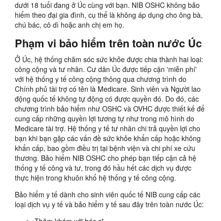
dưới 18 tuổi đang ở Úc cùng với bạn. NIB OSHC không bảo
hiểm theo đại gia đình, cụ thể là không áp dụng cho ông bà,
chú bác, cô dì hoặc anh chị em họ.
Phạm vi bảo hiểm trên toàn nước Úc
Ở Úc, hệ thống chăm sóc sức khỏe được chia thành hai loại:
công cộng và tư nhân. Cư dân Úc được tiếp cận 'miễn phí'
với hệ thống y tế công cộng thông qua chương trình do
Chính phủ tài trợ có tên là Medicare. Sinh viên và Người lao
động quốc tế không tự động có được quyền đó. Do đó, các
chương trình bảo hiểm như OSHC và OVHC được thiết kế để
cung cấp những quyền lợi tương tự như trong mô hình do
Medicare tài trợ. Hệ thống y tế tư nhân chi trả quyền lợi cho
bạn khi bạn gặp các vấn đề sức khỏe khẩn cấp hoặc không
khẩn cấp, bao gồm điều trị tại bệnh viện và chi phí xe cứu
thương. Bảo hiểm NIB OSHC cho phép bạn tiếp cận cả hệ
thống y tế công và tư, trong đó hầu hết các dịch vụ được
thực hiện trong khuôn khổ hệ thống y tế công cộng.
Bảo hiểm y tế dành cho sinh viên quốc tế NIB cung cấp các
loại dịch vụ y tế và bảo hiểm y tế sau đây trên toàn nước Úc: