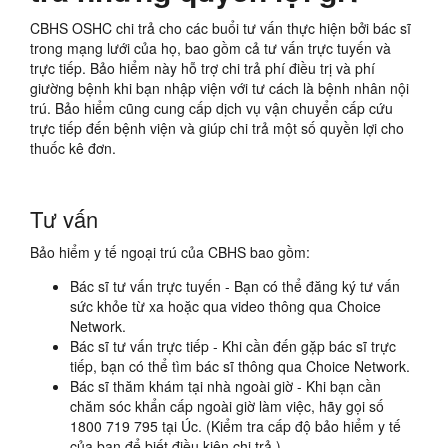
CBHS OSHC chi trả cho các buổi tư vấn thực hiện bởi bác sĩ
trong mạng lưới của họ, bao gồm cả tư vấn trực tuyến và
trực tiếp. Bảo hiểm này hỗ trợ chi trả phí điều trị và phí
giường bệnh khi bạn nhập viện với tư cách là bệnh nhân nội
trú. Bảo hiểm cũng cung cấp dịch vụ vận chuyển cấp cứu
trực tiếp đến bệnh viện và giúp chi trả một số quyền lợi cho
thuốc kê đơn.
Tư vấn
Bảo hiểm y tế ngoại trú của CBHS bao gồm:
Bác sĩ tư vấn trực tuyến - Bạn có thể đăng ký tư vấn
sức khỏe từ xa hoặc qua video thông qua Choice
Network.
Bác sĩ tư vấn trực tiếp - Khi cần đến gặp bác sĩ trực
tiếp, bạn có thể tìm bác sĩ thông qua Choice Network.
Bác sĩ thăm khám tại nhà ngoài giờ - Khi bạn cần
chăm sóc khẩn cấp ngoài giờ làm việc, hãy gọi số
1800 719 795 tại Úc. (Kiểm tra cấp độ bảo hiểm y tế
của bạn để biết điều kiện chi trả.)